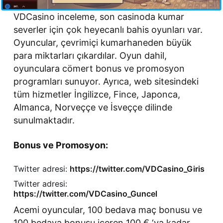
VDCasino inceleme, son casinoda kumar
severler için çok heyecanlı bahis oyunları var.
Oyuncular, çevrimiçi kumarhaneden büyük
para miktarları çıkardılar. Oyun dahil,
oyunculara cömert bonus ve promosyon
programları sunuyor. Ayrıca, web sitesindeki
tüm hizmetler İngilizce, Fince, Japonca,
Almanca, Norveççe ve İsveççe dilinde
sunulmaktadır.
Bonus ve Promosyon:
Twitter adresi:
https://twitter.com/VDCasino_Giris
Twitter adresi:
https://twitter.com/VDCasino_Guncel
Acemi oyuncular, 100 bedava maç bonusu ve
100 bedava bonusu içeren 100 € ‘ya kadar