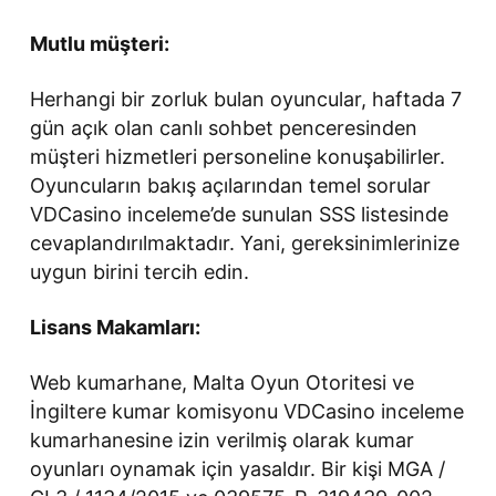
Mutlu müşteri:
Herhangi bir zorluk bulan oyuncular, haftada 7
gün açık olan canlı sohbet penceresinden
müşteri hizmetleri personeline konuşabilirler.
Oyuncuların bakış açılarından temel sorular
VDCasino inceleme’de sunulan SSS listesinde
cevaplandırılmaktadır. Yani, gereksinimlerinize
uygun birini tercih edin.
Lisans Makamları:
Web kumarhane, Malta Oyun Otoritesi ve
İngiltere kumar komisyonu VDCasino inceleme
kumarhanesine izin verilmiş olarak kumar
oyunları oynamak için yasaldır. Bir kişi MGA /