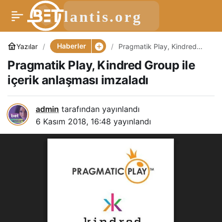
Haberler
Yazılar
Pragmatik Play, Kindred
Group ile içerik anlaşması
Pragmatik Play, Kindred Group ile
imzaladı
içerik anlaşması imzaladı
admin
tarafından yayınlandı
6 Kasım 2018, 16:48
yayınlandı