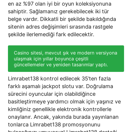
en az %97 olan iyi bir oyun koleksiyonuna
sahiptir. Sağlamanız gerekebilecek iki tür
belge vardır. Dikkatli bir şekilde bakıldığında
sitenin adres değişimleri sırasında rastgele
şekilde ilerlemediği fark edilecektir.
Casino sitesi, mevcut şık ve modern versiyona
ulaşmak için yıllar boyunca çeşitli
güncellemeler ve yeniden tasarımlar yaptı.
Limrabet138 kontrol edilecek 35’ten fazla
farklı aşamalı jackpot slotu var. Doğrulama
sürecini oyuncular için olabildiğince
basitleştirmeye yardımcı olmak için yaşınız ve
kimliğiniz genellikle elektronik kontrollerle
onaylanır. Ancak, yakında burada yayınlanan
tonlarca Limrabet138 promosyonunu