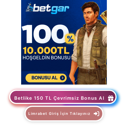
Betlike 150 TL Çevrimsiz Bonus Al
Limrabet Giriş İçin Tıklayınız