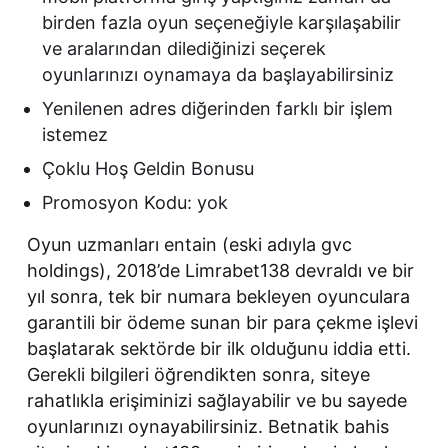
birden fazla oyun seçeneğiyle karşılaşabilir 
ve aralarından dilediğinizi seçerek 
oyunlarınızı oynamaya da başlayabilirsiniz
Yenilenen adres diğerinden farklı bir işlem
istemez
Çoklu Hoş Geldin Bonusu
Promosyon Kodu: yok
Oyun uzmanları entain (eski adıyla gvc
holdings), 2018’de Limrabet138 devraldı ve bir
yıl sonra, tek bir numara bekleyen oyunculara
garantili bir ödeme sunan bir para çekme işlevi
başlatarak sektörde bir ilk olduğunu iddia etti.
Gerekli bilgileri öğrendikten sonra, siteye
rahatlıkla erişiminizi sağlayabilir ve bu sayede
oyunlarınızı oynayabilirsiniz. Betnatik bahis