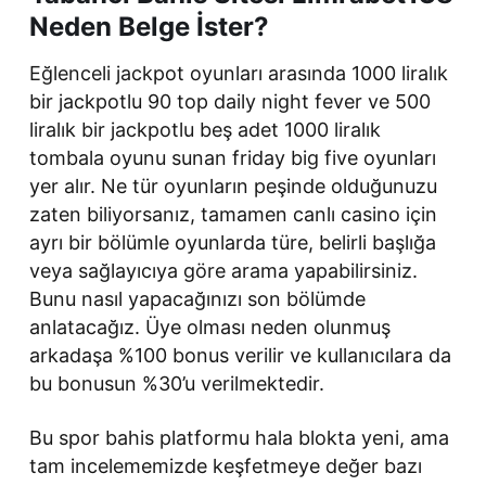
Neden Belge İster?
Eğlenceli jackpot oyunları arasında 1000 liralık
bir jackpotlu 90 top daily night fever ve 500
liralık bir jackpotlu beş adet 1000 liralık
tombala oyunu sunan friday big five oyunları
yer alır. Ne tür oyunların peşinde olduğunuzu
zaten biliyorsanız, tamamen canlı casino için
ayrı bir bölümle oyunlarda türe, belirli başlığa
veya sağlayıcıya göre arama yapabilirsiniz.
Bunu nasıl yapacağınızı son bölümde
anlatacağız. Üye olması neden olunmuş
arkadaşa %100 bonus verilir ve kullanıcılara da
bu bonusun %30’u verilmektedir.
Bu spor bahis platformu hala blokta yeni, ama
tam incelememizde keşfetmeye değer bazı