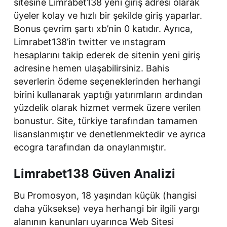
sitesine Limrabet138 yeni giriş adresi olarak
üyeler kolay ve hızlı bir şekilde giriş yaparlar.
Bonus çevrim şartı xb’nin 0 katıdır. Ayrıca,
Limrabet138’in twitter ve ınstagram
hesaplarını takip ederek de sitenin yeni giriş
adresine hemen ulaşabilirsiniz. Bahis
severlerin ödeme seçeneklerinden herhangi
birini kullanarak yaptığı yatırımların ardından
yüzdelik olarak hizmet vermek üzere verilen
bonustur. Site, türkiye tarafından tamamen
lisanslanmıştır ve denetlenmektedir ve ayrıca
ecogra tarafından da onaylanmıştır.
Limrabet138 Güven Analizi
Bu Promosyon, 18 yaşından küçük (hangisi
daha yüksekse) veya herhangi bir ilgili yargı
alanının kanunları uyarınca Web Sitesi