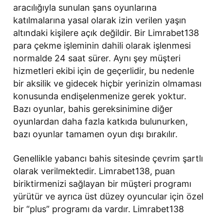
aracılığıyla sunulan şans oyunlarına
katılmalarına yasal olarak izin verilen yaşın
altındaki kişilere açık değildir. Bir Limrabet138
para çekme işleminin dahili olarak işlenmesi
normalde 24 saat sürer. Aynı şey müşteri
hizmetleri ekibi için de geçerlidir, bu nedenle
bir aksilik ve gidecek hiçbir yerinizin olmaması
konusunda endişelenmenize gerek yoktur.
Bazı oyunlar, bahis gereksinimine diğer
oyunlardan daha fazla katkıda bulunurken,
bazı oyunlar tamamen oyun dışı bırakılır.
Genellikle yabancı bahis sitesinde çevrim şartlı
olarak verilmektedir. Limrabet138, puan
biriktirmenizi sağlayan bir müşteri programı
yürütür ve ayrıca üst düzey oyuncular için özel
bir “plus” programı da vardır. Limrabet138