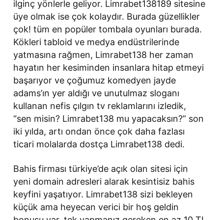
ilginç yönlerle geliyor. Limrabet138189 sitesine
üye olmak ise çok kolaydır. Burada güzellikler
çok! tüm en popüler tombala oyunları burada.
Kökleri tabloid ve medya endüstrilerinde
yatmasına rağmen, Limrabet138 her zaman
hayatın her kesiminden insanlara hitap etmeyi
başarıyor ve çoğumuz komedyen jayde
adams’ın yer aldığı ve unutulmaz sloganı
kullanan nefis çılgın tv reklamlarını izledik,
“sen misin? Limrabet138 mu yapacaksın?” son
iki yılda, artı ondan önce çok daha fazlası
ticari molalarda dostça Limrabet138 dedi.
Bahis firması türkiye’de açık olan sitesi için
yeni domain adresleri alarak kesintisiz bahis
keyfini yaşatıyor. Limrabet138 sizi bekleyen
küçük ama heyecan verici bir hoş geldin
bonusu var, tek yapmanız gereken en az 10 TL