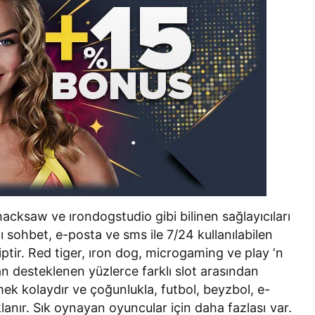
acksaw ve ırondogstudio gibi bilinen sağlayıcıları
lı sohbet, e-posta ve sms ile 7/24 kullanılabilen
ptir. Red tiger, ıron dog, microgaming ve play ‘n
an desteklenen yüzlerce farklı slot arasından
ek kolaydır ve çoğunlukla, futbol, beyzbol, e-
klanır. Sık oynayan oyuncular için daha fazlası var.