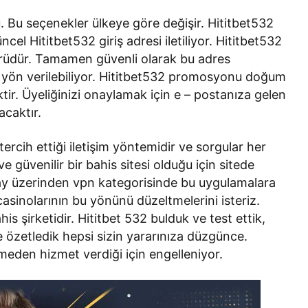
 Bu seçenekler ülkeye göre değişir. Hititbet532
cel Hititbet532 giriş adresi iletiliyor. Hititbet532
törüdür. Tamamen güvenli olarak bu adres
e yön verilebiliyor. Hititbet532 promosyonu doğum
tir. Üyeliğinizi onaylamak için e – postanıza gelen
acaktır.
ercih ettiği iletişim yöntemidir ve sorgular her
ve güvenilir bir bahis sitesi olduğu için sitede
play üzerinden vpn kategorisinde bu uygulamalara
 casinolarının bu yönünü düzeltmelerini isteriz.
is şirketidir. Hititbet 532 bulduk ve test ettik,
ve özetledik hepsi sizin yararınıza düzgünce.
eden hizmet verdiği için engelleniyor.