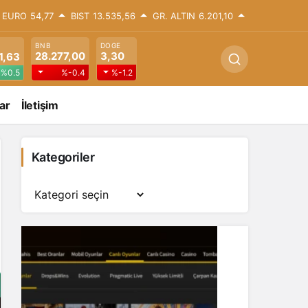
EURO
54,77
BIST
13.535,56
GR. ALTIN
6.201,10
BNB
DOGE
28.277,00
3,30
1,63
%0.5
%-0.4
%-1.2
ar
İletişim
Kategoriler
Kategoriler