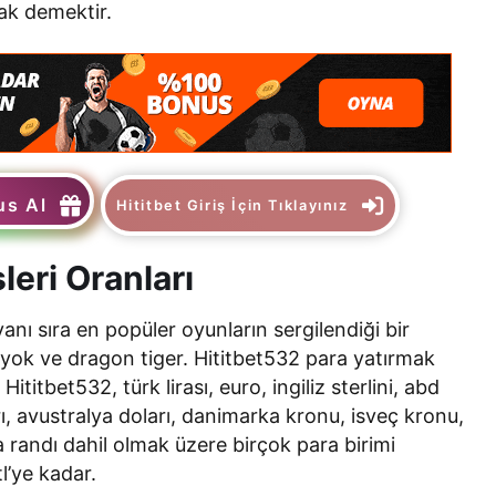
Göst
ak demektir.
us Al
Hititbet Giriş İçin Tıklayınız
leri Oranları
anı sıra en popüler oyunların sergilendiği bir
ok ve dragon tiger. Hititbet532 para yatırmak
Hititbet532, türk lirası, euro, ingiliz sterlini, abd
rı, avustralya doları, danimarka kronu, isveç kronu,
ka randı dahil olmak üzere birçok para birimi
l’ye kadar.