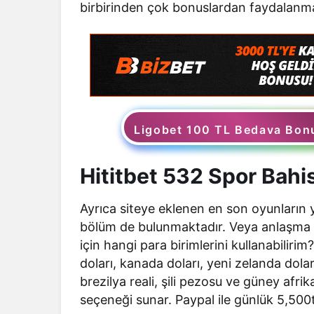
Göster
birbirinden çok bonuslardan faydalanm
Ligobet 100 TL Bedava Bon
Hititbet 532 Spor Bahis
Ayrıca siteye eklenen en son oyunların y
bölüm de bulunmaktadır. Veya anlaşma y
için hangi para birimlerini kullanabilirim? 
doları, kanada doları, yeni zelanda dola
brezilya reali, şili pezosu ve güney afri
seçeneği sunar. Paypal ile günlük 5,500t