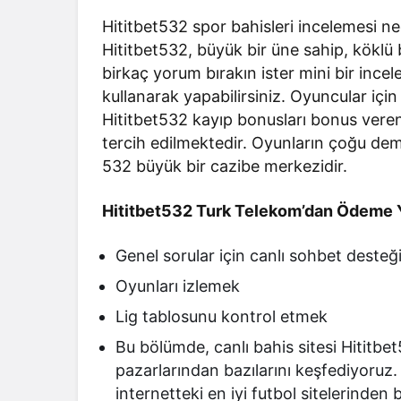
Hititbet532 spor bahisleri incelemesi n
Hititbet532, büyük bir üne sahip, köklü 
birkaç yorum bırakın ister mini bir incel
kullanarak yapabilirsiniz. Oyuncular iç
Hititbet532 kayıp bonusları bonus veren 
tercih edilmektedir. Oyunların çoğu de
532 büyük bir cazibe merkezidir.
Hititbet532 Turk Telekom’dan Öd
Genel sorular için canlı sohbet desteğ
Oyunları izlemek
Lig tablosunu kontrol etmek
Bu bölümde, canlı bahis sitesi Hititbe
pazarlarından bazılarını keşfediyoruz.
internetteki en iyi futbol sitelerinden