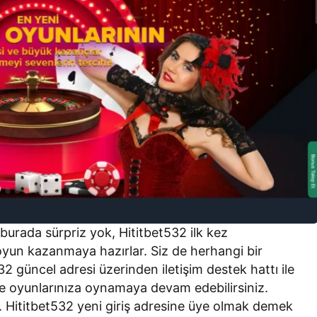
m Bahis
Lunabet862.com –
t 863
Lunabet 862 Nasıl Giriş
Yapılır?
burada sürpriz yok, Hititbet532 ilk kez
 oyun kazanmaya hazırlar. Siz de herhangi bir
 güncel adresi üzerinden iletişim destek hattı ile
ve oyunlarınıza oynamaya devam edebilirsiniz.
Daha
.08
r. Hititbet532 yeni giriş adresine üye olmak demek
Fazla
Boluspor
Manisa FK
vs
1:30