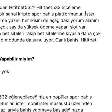
eden Hititbet532? Hititbet532 inceleme
bir sanal kripto spor bahis platformudur. İster
eme yazın, her ikisini de aşağıdaki yorum alanını
in çok sayıda yüksek ödeme yapan slot var.
bet siteleri rakip bet sitelerine kıyasla daha çok
mo modunda da sunuluyor. Canlı bahis, Hititbet
eme Yapabilir miyim?
i yok
t532 eğlenebileceğiniz en popüler spor bahis 
 Bunlar, ister mobil ister masaüstü üzerinden 
 bazılarıyla bahis yapmaya başladığınızda 