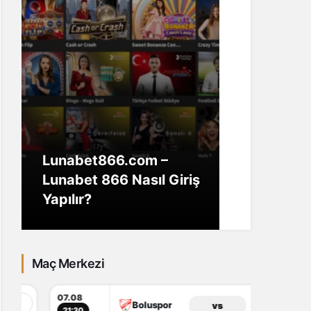
Lunabet866.com –
Luna
Lunabet 866 Nasıl Giriş
Lunab
Yapılır?
Giriş 
Maç Merkezi
a
07.08
a
Boluspor
Manisa FK
vs
21:30