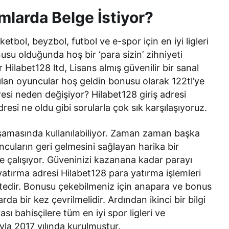
larda Belge İstiyor?
etbol, ​​beyzbol, futbol ve e-spor için en iyi ligleri
su olduğunda hoş bir ‘para sizin’ zihniyeti
 Hilabet128 ltd, Lisans almış güvenilir bir sanal
ılan oyuncular hoş geldin bonusu olarak 122tl’ye
resi neden değişiyor? Hilabet128 giriş adresi
dresi ne oldu gibi sorularla çok sık karşılaşıyoruz.
aşamasında kullanılabiliyor. Zaman zaman başka
uncuların geri gelmesini sağlayan harika bir
lde çalışıyor. Güveninizi kazanana kadar parayı
yatırma adresi Hilabet128 para yatırma işlemleri
ektedir. Bonusu çekebilmeniz için anapara ve bonus
da bir kez çevrilmelidir. Ardından ikinci bir bilgi
ası bahisçilere tüm en iyi spor ligleri ve
ıyla 2017 yılında kurulmuştur.