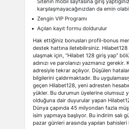
Sitenin mobil sayfasına giriş yaptığını
karşılaşmayacağınızdan da emin olabil
Zengin VIP Programı
Açılan kayıt formu doldurulur
Hak ettiğiniz bonusları profil-bonus men
destek hattına iletebilirsiniz. Hilabet128 
ulaşmak için, ‘’Hilabet 128 giriş yap’’ b
adınızı ve parolanızı yazmanız gerekir. 
adresiyle tekrar açılıyor. Düşülen hatal
bilgilerini çaldırmaktadır. Bu uygulaması
geçen Hilabet128, yeni adresten hesabına
yükler. Bu durumun üyelerine olumsuz y
olduğuna dair duyurular yapan Hilabet128
Dünya çapında 45 milyondan fazla müşter
isim yapmaya başlıyor. Bu indirim salı gü
pazar günleri arasında yapılan bahisleri