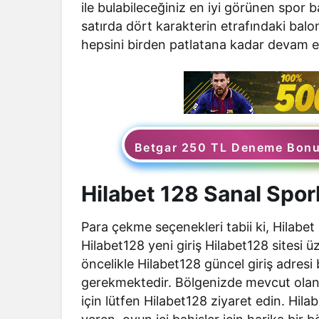
ile bulabileceğiniz en iyi görünen spor b
satırda dört karakterin etrafındaki balo
hepsini birden patlatana kadar devam e
Betgar 250 TL Deneme Bonu
gnumbet585.com
Lunabet863.co
is Sitesi –
Sitesi – Lunabe
Hilabet 128 Sanal Spor
gnumbet 585 Giriş
Giriş
Para çekme seçenekleri tabii ki, Hilab
Hilabet128 yeni giriş Hilabet128 sitesi 
öncelikle Hilabet128 güncel giriş adresi 
gerekmektedir. Bölgenizde mevcut olan 
Daha
için lütfen Hilabet128 ziyaret edin. Hilab
0
Fazla