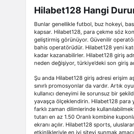
Hilabet128 Hangi Durum
Bunlar genellikle futbol, ​​buz hokeyi, bask
kapsar. Hilabet128, para çekme söz konu
geliştirmiş görünüyor. Güvenilir operatör
bahis operatörüdür. Hilabet128 yeni kat
kadar kazanabilirler. Hilabet128 giriş ad
neden değişiyor, türkiye’deki son giriş a
Şu anda Hilabet128 giriş adresi erişim 
sınırlı promosyonlar da vardır. Artık oy
kullanıcı deneyimi ile sorunsuz bir şeki
yavaşça ölçeklendirin. Hilabet128 para 
farklı zaman dilimlerinde kullanılabilm
tutarı en az 1.50 Oranlı kombine kuponlar
ekranı açılır. Hilabet128 sports, uluslarar
etkinlikleriyle en iyi siteyi sunmak amac