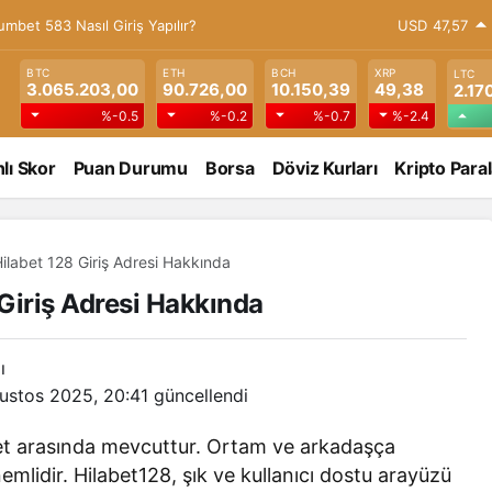
et 583 Nasıl Giriş Yapılır?
USD
47,57
BTC
ETH
BCH
XRP
LTC
3.065.203,00
90.726,00
10.150,39
49,38
2.17
%-0.5
%-0.2
%-0.7
%-2.4
lı Skor
Puan Durumu
Borsa
Döviz Kurları
Kripto Paral
ilabet 128 Giriş Adresi Hakkında
Giriş Adresi Hakkında
ı
ustos 2025, 20:41
güncellendi
 et arasında mevcuttur. Ortam ve arkadaşça
lidir. Hilabet128, şık ve kullanıcı dostu arayüzü