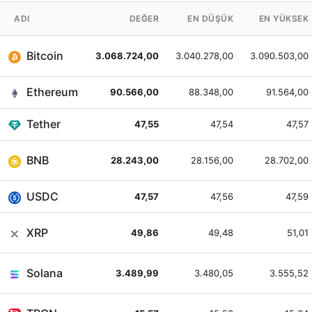
ADI
DEĞER
EN DÜŞÜK
EN YÜKSEK
Bitcoin
3.068.724,00
3.040.278,00
3.090.503,00
Ethereum
90.566,00
88.348,00
91.564,00
Tether
47,55
47,54
47,57
BNB
28.243,00
28.156,00
28.702,00
USDC
47,57
47,56
47,59
XRP
49,86
49,48
51,01
Solana
3.489,99
3.480,05
3.555,52