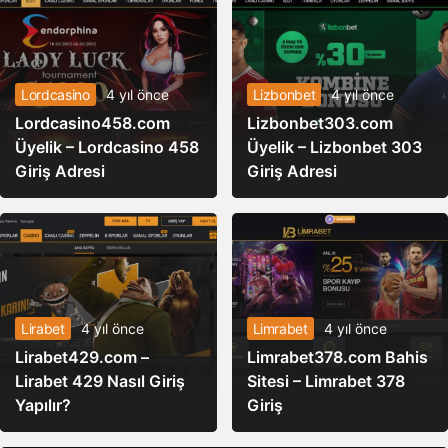
Stables
Pepe
0,000133
0,000132
0,000138
Lordcasino
4 yıl önce
Lizbonbet
4 yıl önce
Lordcasino458.com
Lizbonbet303.com
Internet
99,58
98,52
100,01
Computer
Üyelik – Lordcasino 458
Üyelik – Lizbonbet 303
Giriş Adresi
Giriş Adresi
76,70
76,29
77,66
Bitget Token
USDGO
47,60
47,58
47,62
14,48
14,41
15,41
Worldcoin
Lirabet
4 yıl önce
Limrabet
4 yıl önce
Lirabet429.com –
Limrabet378.com Bahis
4,41
4,11
4,54
Lirabet 429 Nasıl Giriş
Sitesi – Limrabet 378
Pi Network
Yapılır?
Giriş
Ethereum
303,51
300,84
312,27