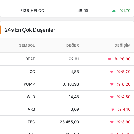
Canton
4,83
4,76
5,15
FIGR_HELOC
48,55
%1,70
47,56
47,56
47,59
Ethena USDe
24s En Çok Düşenler
Gram (prev.
SEMBOL
DEĞER
DEĞIŞIM
65,72
65,53
67,22
Toncoin)
BEAT
92,81
%-26,00
Litecoin
2.146,10
2.130,16
2.160,34
CC
4,83
%-8,20
PUMP
0,110393
%-8,20
47,56
47,53
47,67
Global Dollar
WLD
14,48
%-4,50
Hedera
3,27
3,24
3,33
ARB
3,69
%-4,10
53,83
53,82
53,85
ZEC
23.455,00
%-3,90
Circle USYC