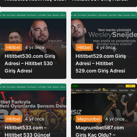
Quant
2.828,71
2.814,00
2.864,15
​​Stable
1,55
1,55
1,59
Hititbet
4 yıl önce
Hititbet
4 yıl önce
POL (ex-
3,59
3,54
3,61
Hititbet530.com Giriş
Hititbet529.com Giriş
MATIC)
Adresi – Hititbet 530
Adresi – Hititbet
Giriş Adresi
529.com Giriş Adresi
Algorand
4,14
4,13
4,30
NEXO
33,89
33,73
34,78
Kaspa
1,23
1,23
1,25
Hititbet
4 yıl önce
Magnumbet
4 yıl önce
Gate
316,66
306,32
320,83
Hititbet533.com –
Magnumbet587.com
Hititbet 533 Güncel
Giriş Kaç Oldu? –