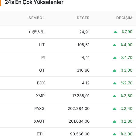
24s En Çok Yükselenler
Cardano
9,13
8,88
9,23
SEMBOL
DEĞER
DEĞIŞIM
Monero
17.235,01
16.791,89
17.480,76
币安人生
%7,90
24,91
WhiteBIT
2.659,59
2.626,78
2.677,74
LIT
105,51
%4,90
Coin
PI
4,41
%4,70
Chainlink
387,82
383,81
392,36
GT
316,66
%3,00
Stellar
7,63
7,60
8,00
BDX
4,12
%2,70
Dai
47,59
47,58
47,62
XMR
17.235,01
%2,60
PAXG
202.284,00
%2,40
10.069,43
10.044,74
10.318,08
Bitcoin Cash
XAUT
201.634,00
%2,30
USD1
47,56
47,56
47,59
ETH
90.566,00
%2,00