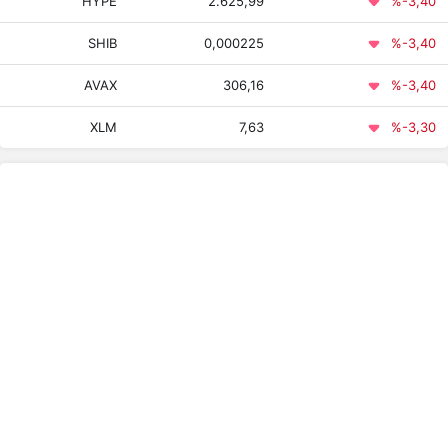
HYPE
2.625,99
%-3,40
Shiba Inu
0,000225
0,000224
0,000235
SHIB
0,000225
%-3,40
306,16
304,09
318,54
AVAX
306,16
%-3,40
Avalanche
XLM
7,63
%-3,30
Sui
32,19
31,84
33,09
47,57
47,56
47,59
PayPal USD
BlackRock
USD
Institutional
47,60
47,60
47,60
Digital
Liquidity
Fund
201.634,00
198.488,00
203.715,00
Tether Gold