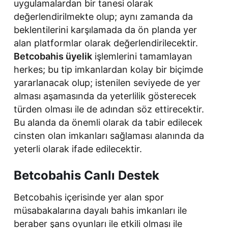
uygulamalardan bir tanesi olarak
değerlendirilmekte olup; aynı zamanda da
beklentilerini karşılamada da ön planda yer
alan platformlar olarak değerlendirilecektir.
Betcobahis üyelik
işlemlerini tamamlayan
herkes; bu tip imkanlardan kolay bir biçimde
yararlanacak olup; istenilen seviyede de yer
alması aşamasında da yeterlilik gösterecek
türden olması ile de adından söz ettirecektir.
Bu alanda da önemli olarak da tabir edilecek
cinsten olan imkanları sağlaması alanında da
yeterli olarak ifade edilecektir.
Betcobahis Canlı Destek
Betcobahis içerisinde yer alan spor
müsabakalarına dayalı bahis imkanları ile
beraber şans oyunları ile etkili olması ile